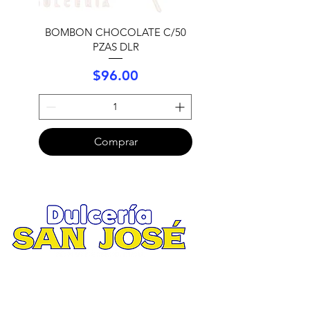
BOMBON CHOCOLATE C/50
PZAS DLR
Precio
$96.00
Comprar
Menú
Matriz
.
Inicio
Av. San José 2935 esquina Ruiz Cortines
Tienda