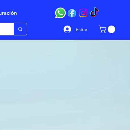
uración
Entrar