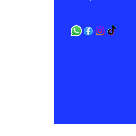
 Bebidas
ría
ndos
as
25.