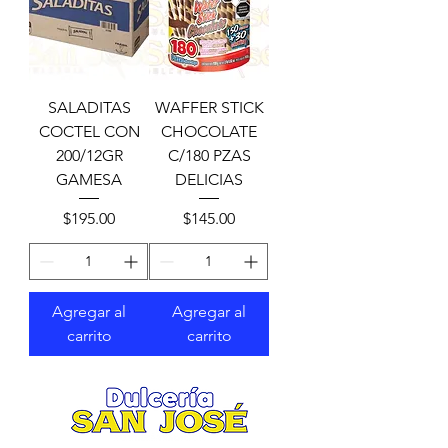
SALADITAS
WAFFER STICK
COCTEL CON
CHOCOLATE
200/12GR
C/180 PZAS
GAMESA
DELICIAS
Precio
Precio
$195.00
$145.00
Agregar al
Agregar al
carrito
carrito