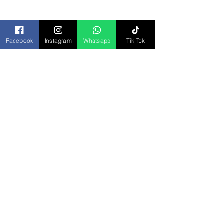
Todos los Productos
Bisagras y Domos
Bolsa Piñatera
Facebook
Instagram
Whatsapp
Tik Tok
Bolsas
Botanas
Chocolates
Cremas y Aderezos
Desechables
Dulces
Galletas
Jugos y Bebidas
Paletas
Repostería
Salsas
Tamarindos