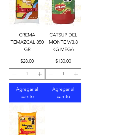
CREMA
CATSUP DEL
TEMAZCAL 850
MONTE V/3.8
GR
KG MEGA
Precio
Precio
$28.00
$130.00
Agregar al
Agregar al
carrito
carrito