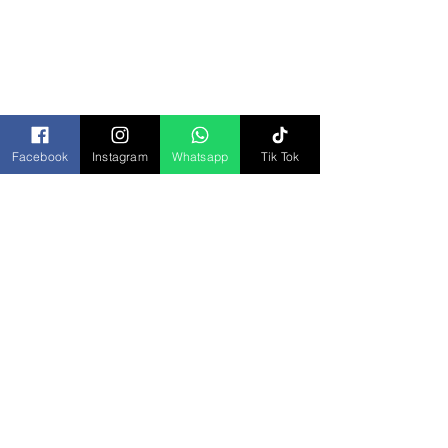
Bolsas
Botanas
Chocolates
Cremas y Aderezos
Desechables
Facebook
Instagram
Whatsapp
Tik Tok
Dulces
Galletas
Jugos y Bebidas
Paletas
Repostería
Salsas
Tamarindos
Veladoras