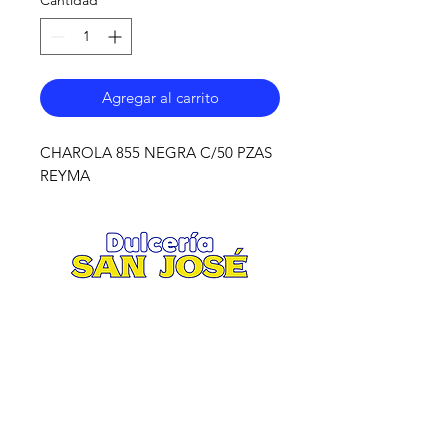
Agregar al carrito
CHAROLA 855 NEGRA C/50 PZAS
REYMA
Matriz
.
Av. San José 2935 esquina Ruiz
Cortines
Col. San Jorge, Mty. N.L.
Tel. 81 8370 7900 / 81 8373 0247
Lunes a Sábado 8:30 am / 8:30 pm.