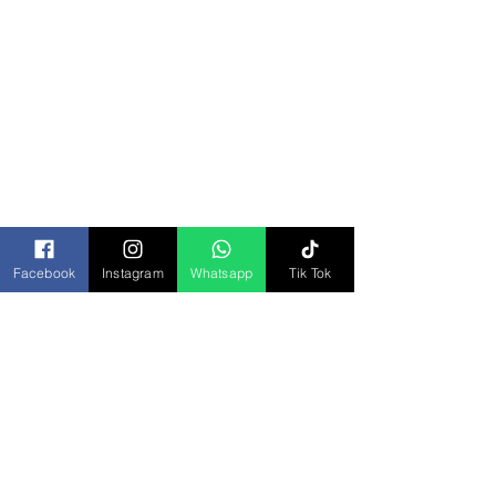
Categorías
Todos los Productos
Bisagras y Domos
Bolsa Piñatera
Bolsas
Botanas
Chocolates
Cremas y Aderezos
Facebook
Instagram
Whatsapp
Tik Tok
Desechables
Dulces
Galletas
Jugos y Bebidas
Paletas
Repostería