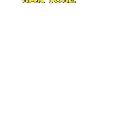
Matriz
.
Av. San José 2935 esquina Ruiz
Cortines
Col. San Jorge, Mty. N.L.
Tel. 81 8370 7900 / 81 8373 0247
Lunes a Sábado 8:30 am / 8:30 pm.
Domingo 9:00 am / 5:00 pm.
Suc. Aztlán
Av. Aztlán 860 esquina Equilátero
Col. San Bernabé XV, Mty N. L.
Tel. 81 2704 3767 / 81 2704 3776
Lunes a Sábado 8:30 am / 8:00 pm.
Domingo 9:00 am / 4:00 pm.