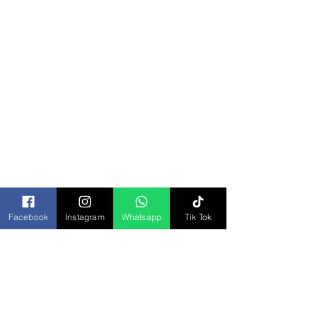
Categorías
Todos los Productos
Bisagras y Domos
Bolsa Piñatera
Bolsas
Botanas
Chocolates
Facebook
Instagram
Whatsapp
Tik Tok
Cremas y Aderezos
Desechables
Dulces
Galletas
Jugos y Bebidas