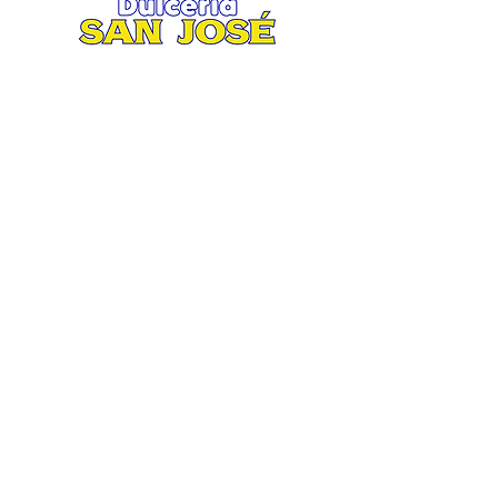
Matriz
.
Av. San José 2935 esquina Ruiz
Cortines
Col. San Jorge, Mty. N.L.
Tel. 81 8370 7900 / 81 8373 0247
Lunes a Sábado 8:30 am / 8:30 pm.
Domingo 9:00 am / 5:00 pm.
Suc. Aztlán
Av. Aztlán 860 esquina Equilátero
Col. San Bernabé XV, Mty N. L.
Tel. 81 2704 3767 / 81 2704 3776
Lunes a Sábado 8:30 am / 8:00 pm.
Domingo 9:00 am / 4:00 pm.