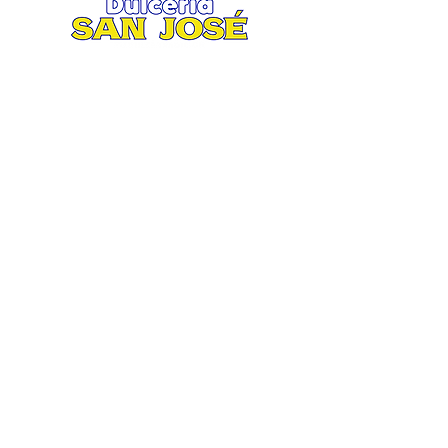
Matriz
.
Av. San José 2935 esquina Ruiz
Cortines
Col. San Jorge, Mty. N.L.
Tel. 81 8370 7900 / 81 8373 0247
Lunes a Sábado 8:30 am / 8:30 pm.
Domingo 9:00 am / 5:00 pm.
Suc. Aztlán
Av. Aztlán 860 esquina Equilátero
Col. San Bernabé XV, Mty N. L.
Tel. 81 2704 3767 / 81 2704 3776
Lunes a Sábado 8:30 am / 8:00 pm.
Domingo 9:00 am / 4:00 pm.