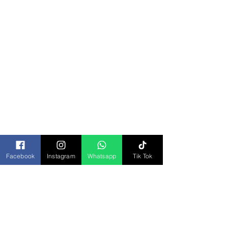
Categorías
Todos los Productos
Bisagras y Domos
Bolsa Piñatera
Bolsas
Botanas
Chocolates
Facebook
Instagram
Whatsapp
Tik Tok
Cremas y Aderezos
Desechables
Dulces
Galletas
Jugos y Bebidas