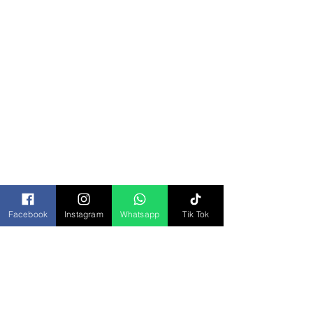
Categorías
Todos los Productos
Bisagras y Domos
Bolsa Piñatera
Bolsas
Botanas
Chocolates
Facebook
Instagram
Whatsapp
Tik Tok
Cremas y Aderezos
Desechables
Dulces
Galletas
Jugos y Bebidas