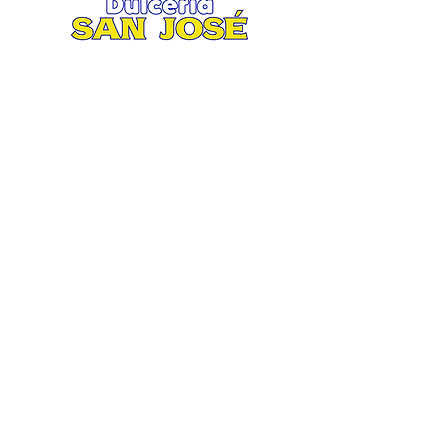
Matriz
.
Av. San José 2935 esquina Ruiz
Cortines
Col. San Jorge, Mty. N.L.
Tel. 81 8370 7900 / 81 8373 0247
Lunes a Sábado 8:30 am / 8:30 pm.
Domingo 9:00 am / 5:00 pm.
Suc. Aztlán
Av. Aztlán 860 esquina Equilátero
Col. San Bernabé XV, Mty N. L.
Tel. 81 2704 3767 / 81 2704 3776
Lunes a Sábado 8:30 am / 8:00 pm.
Domingo 9:00 am / 4:00 pm.