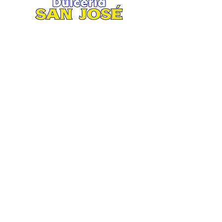
Matriz
.
Av. San José 2935 esquina Ruiz
Cortines
Col. San Jorge, Mty. N.L.
Tel. 81 8370 7900 / 81 8373 0247
Lunes a Sábado 8:30 am / 8:30 pm.
Domingo 9:00 am / 5:00 pm.
Suc. Aztlán
Av. Aztlán 860 esquina Equilátero
Col. San Bernabé XV, Mty N. L.
Tel. 81 2704 3767 / 81 2704 3776
Lunes a Sábado 8:30 am / 8:00 pm.
Domingo 9:00 am / 4:00 pm.