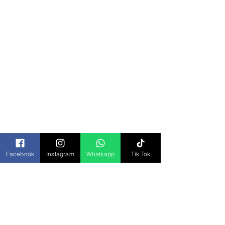
Categorías
Todos los Productos
Bisagras y Domos
Bolsa Piñatera
Bolsas
Botanas
Chocolates
Facebook
Instagram
Whatsapp
Tik Tok
Cremas y Aderezos
Desechables
Dulces
Galletas
Jugos y Bebidas