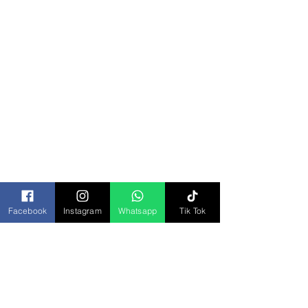
Categorías
Todos los Productos
Bisagras y Domos
Bolsa Piñatera
Bolsas
Botanas
Chocolates
Facebook
Instagram
Whatsapp
Tik Tok
Cremas y Aderezos
Desechables
Dulces
Galletas
Jugos y Bebidas