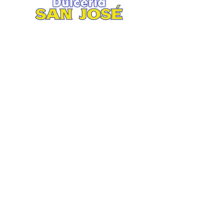
Matriz
.
Av. San José 2935 esquina Ruiz
Cortines
Col. San Jorge, Mty. N.L.
Tel. 81 8370 7900 / 81 8373 0247
Lunes a Sábado 8:30 am / 8:30 pm.
Domingo 9:00 am / 5:00 pm.
Suc. Aztlán
Av. Aztlán 860 esquina Equilátero
Col. San Bernabé XV, Mty N. L.
Tel. 81 2704 3767 / 81 2704 3776
Lunes a Sábado 8:30 am / 8:00 pm.
Domingo 9:00 am / 4:00 pm.