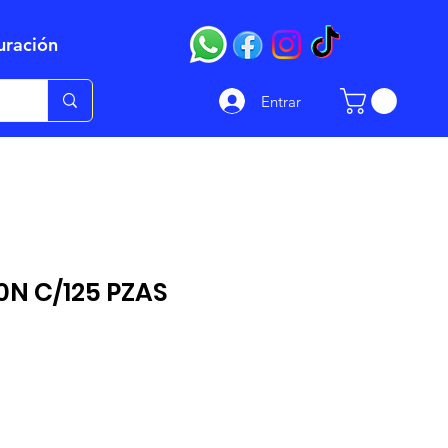
uración
Entrar
0N C/125 PZAS