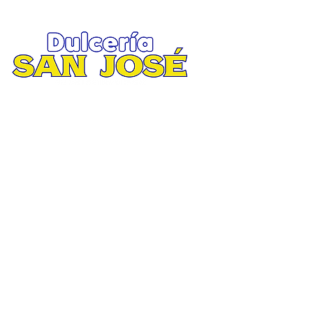
Menú
Matriz
.
Inicio
Av. San José 2935 esquina Ruiz Cortines
Tienda
Col. San Jorge, Mty. N.L.
Nosotro
Tel. 81 8370 7900 / 81 8373 0247
Lunes a Sábado 8:30 am / 8:30 pm.
Contact
Domingo 9:00 am / 5:00 pm.
Facturac
Suc. Aztlán
Av. Aztlán 860 esquina Equilátero
Col. San Bernabé XV, Mty N. L.
Tel. 81 2704 3767 / 81 2704 3776