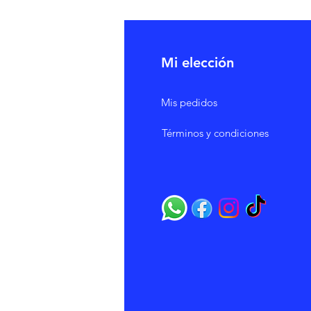
Mi elección
Mis pedidos
Términos y condiciones
 Bebidas
ría
ndos
as